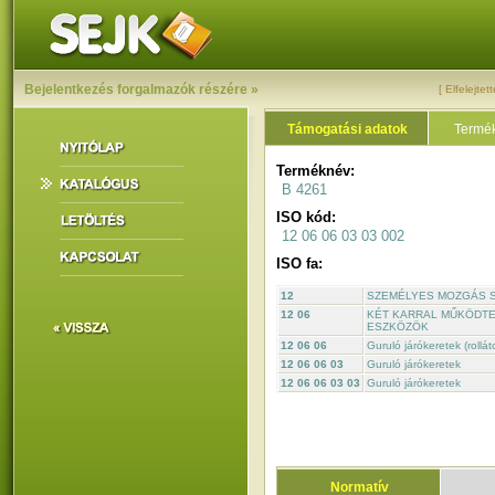
Bejelentkezés forgalmazók részére »
[ Elfelejtet
Támogatási adatok
Termék
Terméknév:
B 4261
ISO kód:
12 06 06 03 03 002
ISO fa:
12
SZEMÉLYES MOZGÁS 
12 06
KÉT KARRAL MŰKÖDTE
ESZKÖZÖK
12 06 06
Guruló járókeretek (rollát
12 06 06 03
Guruló járókeretek
12 06 06 03 03
Guruló járókeretek
Normatív