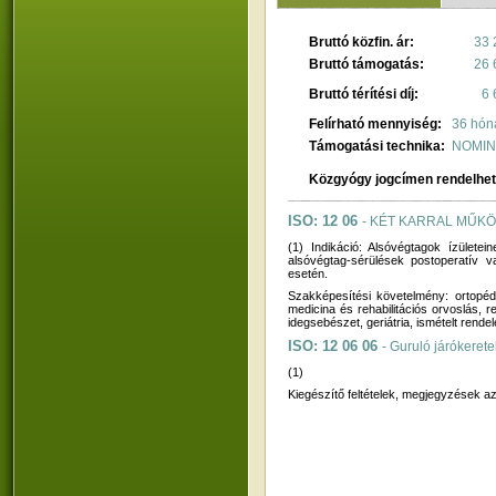
Bruttó közfin. ár:
33 
Bruttó támogatás:
26 
Bruttó térítési díj:
6 
Felírható mennyiség:
36 hón
Támogatási technika:
NOMIN
Közgyógy jogcímen rendelhe
ISO: 12 06
- KÉT KARRAL MŰKÖ
(1) Indikáció: Alsóvégtagok ízülete
alsóvégtag-sérülések postoperatív v
esetén.
Szakképesítési követelmény: ortopédi
medicina és rehabilitációs orvoslás, 
idegsebészet, geriátria, ismételt rende
ISO: 12 06 06
- Guruló járókerete
(1)
Kiegészítő feltételek, megjegyzések az 