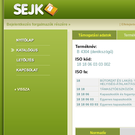
Bejelentkezés forgalmazók részére »
[ Elfelejtet
Támogatási adatok
Termék
Terméknév:
B 4304 (derékszögű)
ISO kód:
18 18 06 03 03 002
ISO fa:
18
BÚTORZAT ÉS LAKÁS-
HELYISÉG-ÁTALAKÍTÁ
18 18
TÁMASZTÓESZKÖZÖK
18 18 06
Kapaszkodók és foganty
18 18 06 03
Egyenes kapaszkodók
18 18 06 03 03
Egyenes kapaszkodók
Normatív