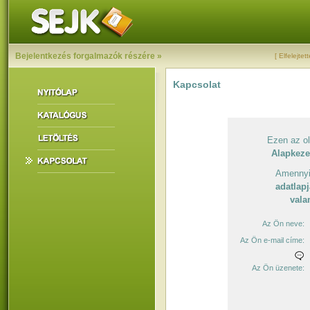
Bejelentkezés forgalmazók részére »
[ Elfelejtet
Kapcsolat
Ezen az o
Alapkeze
Amenny
adatlap
vala
Az Ön neve:
Az Ön e-mail címe:
Az Ön üzenete: